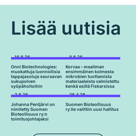
Lisää uutisia
16.6.26
8.6.26
Onni Biotechnologies:
Korvaa – maailman
muokattuja luonnollisia
ensimmäinen kolmesta
tappajasoluja seuraavan
mikrobien tuottamista
sukupolven
materiaaleista valmistettu
syöpähoitoihin
kenkä esillä Fiskarsissa
3.6.26
26.4.26
Johanna Pentjärvi on
Suomen Bioteollisuus
nimitetty Suomen
ry:lle valittiin uusi hallitus
Bioteollisuus ry:n
toimitusjohtajaksi