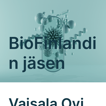
BioFinlandi
n jäsen
Vaisala Oyj