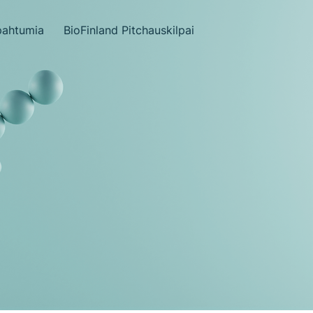
pahtumia
BioFinland Pitchauskilpailu