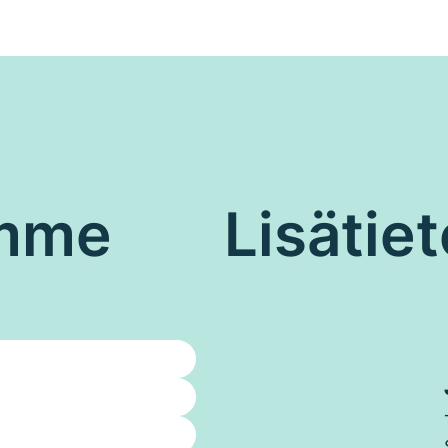
emme
Lisätiet