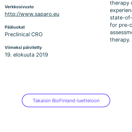
therapy 
Verkkosivusto
experien
http://www.saparo.eu
state-of-
for pre-c
Pääluokat
assessme
Preclinical CRO
therapy.
Viimeksi päivitetty
19. elokuuta 2019
Takaisin BioFinland-luetteloon