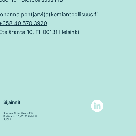
johanna.pentjarvi(a)kemianteollisuus.fi
+358 40 570 3920
Eteläranta 10, FI-00131 Helsinki
Sijainnit
Suomen Bioteollisuus FIB
Eteläranta 10, 00131 Helsinki
SUOMI