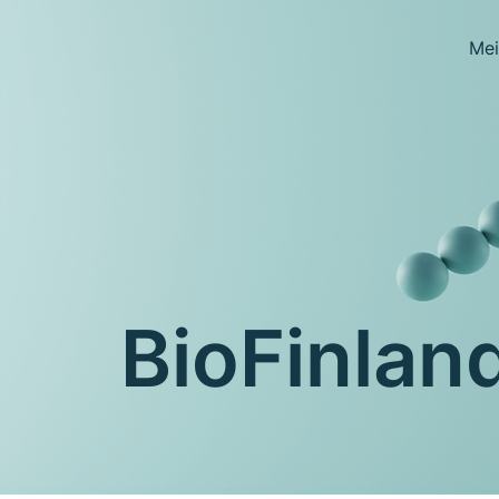
Mei
BioFinland