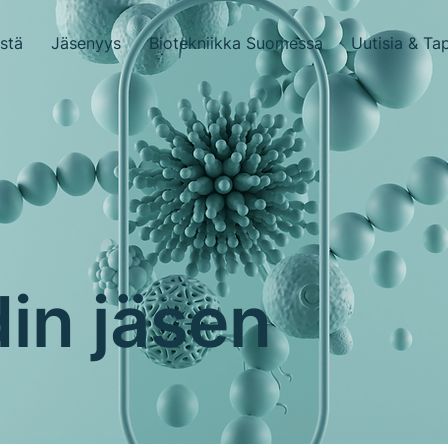
stä
Jäsenyys
Biotekniikka Suomessa
Uutisia & Ta
in jäsen