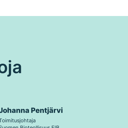
oja
Johanna Pentjärvi
Toimitusjohtaja
Suomen Bioteollisuus FIB