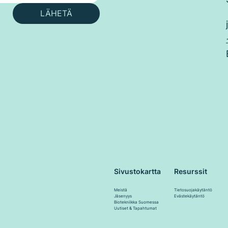
LÄHETÄ
Resurssit
Sivustokartta
Tietosuojakäytäntö
Meistä
Evästekäytäntö
Jäsenyys
Biotekniikka Suomessa
Uutiset & Tapahtumat