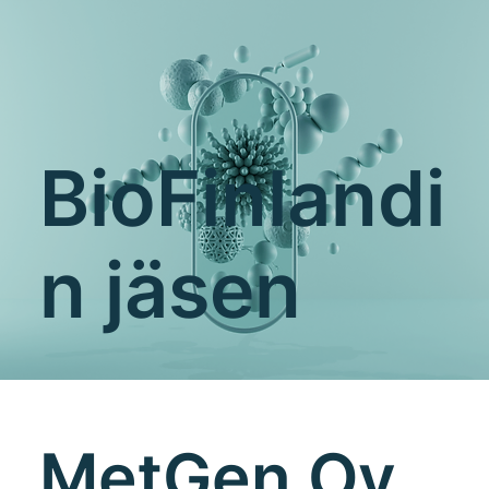
BioFinlandi
n jäsen
MetGen Oy