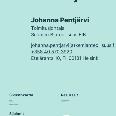
Johanna Pentjärvi
Toimitusjohtaja
Suomen Bioteollisuus FIB
johanna.pentjarvi(a)kemianteollisuus.fi
+358 40 570 3920
Eteläranta 10, FI-00131 Helsinki
Sivustokartta
Resurssit
Meistä
Tietosuojakäytäntö
Jäsenyys
Käyttöehdot
Biotekniikka Suomessa
Evästekäytäntö
Uutiset & Tapahtumat
Sijainnit