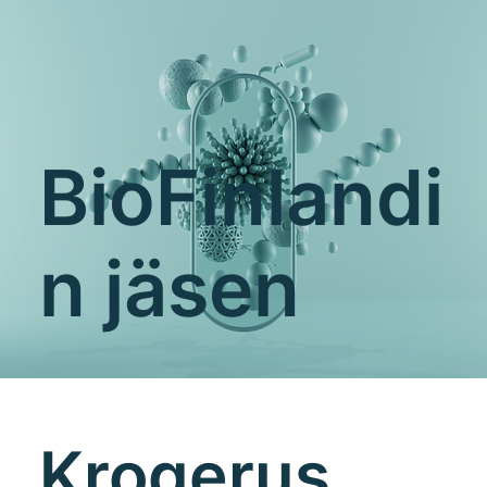
BioFinlandi
n jäsen
Krogerus