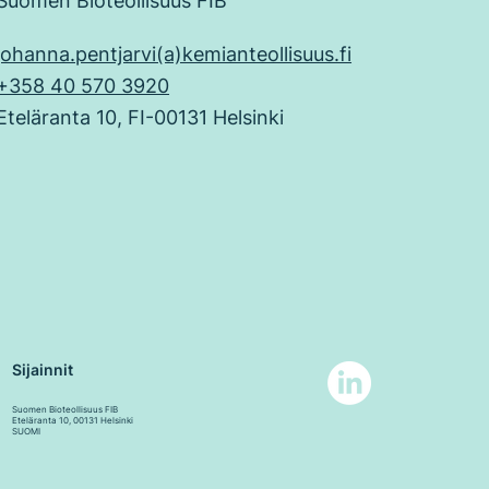
Suomen Bioteollisuus FIB
johanna.pentjarvi(a)kemianteollisuus.fi
+358 40 570 3920
Eteläranta 10, FI-00131 Helsinki
Sijainnit
Suomen Bioteollisuus FIB
Eteläranta 10, 00131 Helsinki
SUOMI