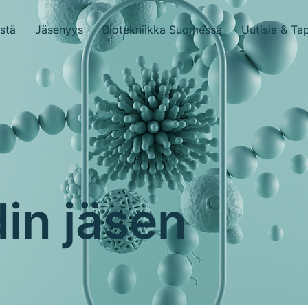
stä
Jäsenyys
Biotekniikka Suomessa
Uutisia & Ta
in jäsen