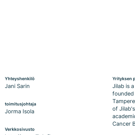
Yhteyshenkilö
Yrityksen p
Jani Sarin
Jilab is
founded 
Tampere,
toimitusjohtaja
of Jilab'
Jorma Isola
academic
Cancer B
Verkkosivusto