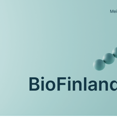
Mei
BioFinland