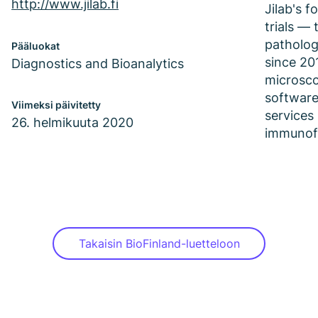
http://www.jilab.fi
Jilab's f
trials —
pathology
Pääluokat
since 20
Diagnostics and Bioanalytics
microsco
software
Viimeksi päivitetty
services
26. helmikuuta 2020
immunofl
Takaisin BioFinland-luetteloon