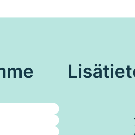
emme
Lisätiet