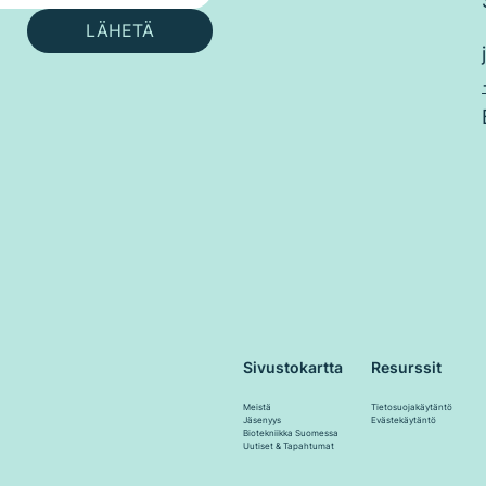
LÄHETÄ
Resurssit
Sivustokartta
Tietosuojakäytäntö
Meistä
Evästekäytäntö
Jäsenyys
Biotekniikka Suomessa
Uutiset & Tapahtumat