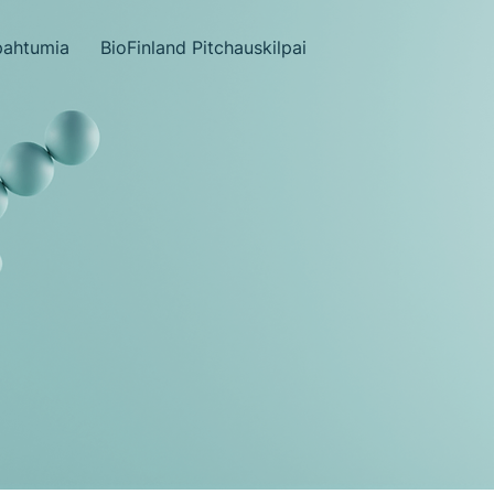
pahtumia
BioFinland Pitchauskilpailu