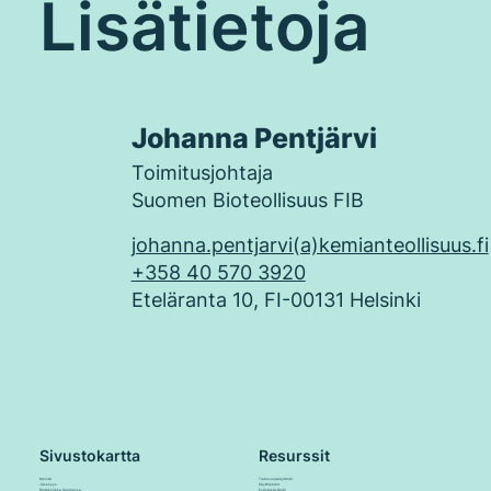
Lisätietoja
Johanna Pentjärvi
Toimitusjohtaja
Suomen Bioteollisuus FIB
johanna.pentjarvi(a)kemianteollisuus.fi
+358 40 570 3920
Eteläranta 10, FI-00131 Helsinki
Sivustokartta
Resurssit
Meistä
Tietosuojakäytäntö
Jäsenyys
Käyttöehdot
Biotekniikka Suomessa
Evästekäytäntö