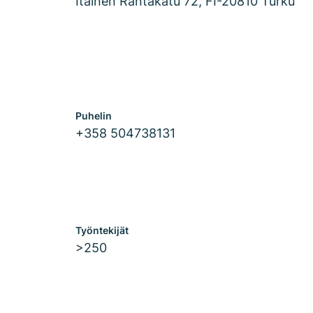
Itäinen Rantakatu 72, FI-20810 Turku
Puhelin
+358 504738131
Työntekijät
>250