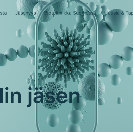
stä
Jäsenyys
Biotekniikka Suomessa
Uutisia & Ta
in jäsen