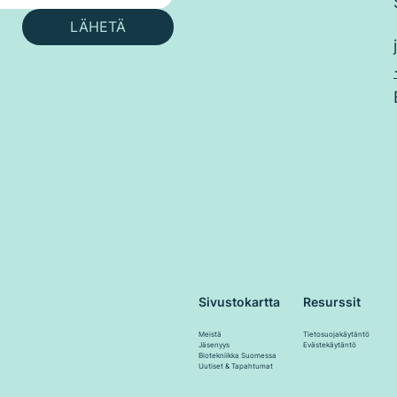
LÄHETÄ
Resurssit
Sivustokartta
Tietosuojakäytäntö
Meistä
Evästekäytäntö
Jäsenyys
Biotekniikka Suomessa
Uutiset & Tapahtumat