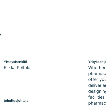
y
Yhteyshenkilö
Yrityksen p
Riikka Peltola
Whether 
pharmace
offer yo
deliveri
designin
facilitie
toimitusjohtaja
pharmace