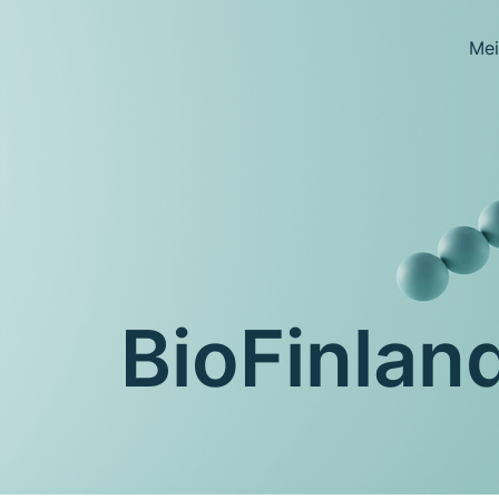
Mei
BioFinland