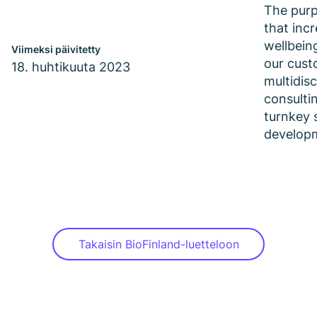
The purp
that inc
wellbein
Viimeksi päivitetty
our cust
18. huhtikuuta 2023
multidisc
consulti
turnkey 
develop
Takaisin BioFinland-luetteloon