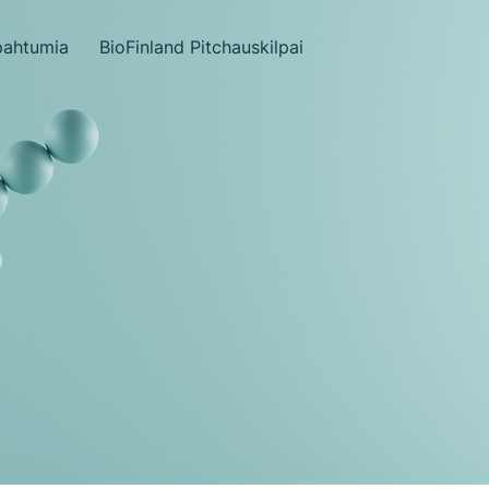
pahtumia
BioFinland Pitchauskilpailu