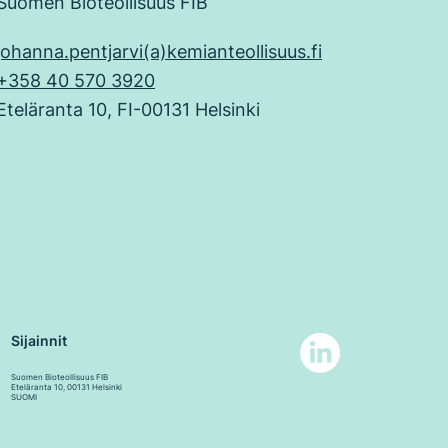
Suomen Bioteollisuus FIB
johanna.pentjarvi(a)kemianteollisuus.fi
+358 40 570 3920
Eteläranta 10, FI-00131 Helsinki
Sijainnit
Suomen Bioteollisuus FIB
Eteläranta 10, 00131 Helsinki
SUOMI