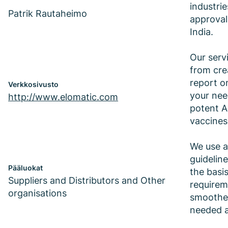
industri
Patrik Rautaheimo
approval
India.
Our serv
from crea
report o
Verkkosivusto
your nee
http://www.elomatic.com
potent A
vaccines
We use a
guidelin
Pääluokat
the basi
Suppliers and Distributors and Other
requirem
organisations
smoothes
needed a