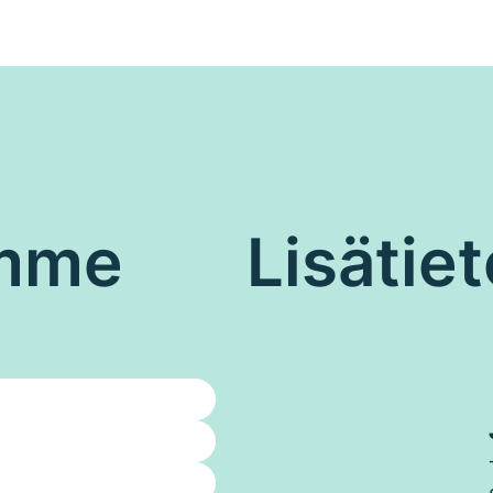
emme
Lisätiet