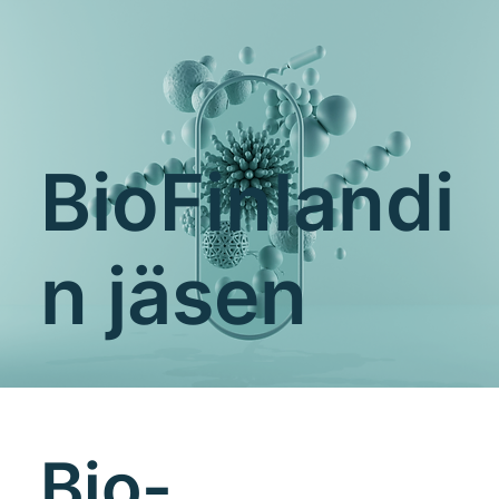
BioFinlandi
n jäsen
Bio-