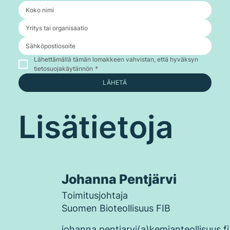
Lähettämällä tämän lomakkeen vahvistan, että hyväksyn 
tietosuojakäytännön
*
LÄHETÄ
Lisätietoja
Johanna Pentjärvi
Toimitusjohtaja
Suomen Bioteollisuus FIB
johanna.pentjarvi(a)kemianteollisuus.fi