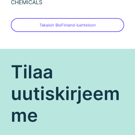
CHEMICALS
Takaisin BioFinland-luetteloon
Tilaa
uutiskirjeem
me