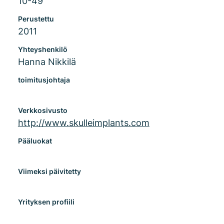
10-49
Perustettu
2011
Yhteyshenkilö
Hanna Nikkilä
toimitusjohtaja
Verkkosivusto
http://www.skulleimplants.com
Pääluokat
Viimeksi päivitetty
Yrityksen profiili