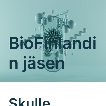
BioFinlandi
n jäsen
Skulle