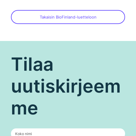
Takaisin BioFinland-luetteloon
Tilaa
uutiskirjeem
me