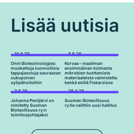
Lisää uutisia
16.6.26
8.6.26
Onni Biotechnologies:
Korvaa – maailman
muokattuja luonnollisia
ensimmäinen kolmesta
tappajasoluja seuraavan
mikrobien tuottamista
sukupolven
materiaaleista valmistettu
syöpähoitoihin
kenkä esillä Fiskarsissa
3.6.26
26.4.26
Johanna Pentjärvi on
Suomen Bioteollisuus
nimitetty Suomen
ry:lle valittiin uusi hallitus
Bioteollisuus ry:n
toimitusjohtajaksi