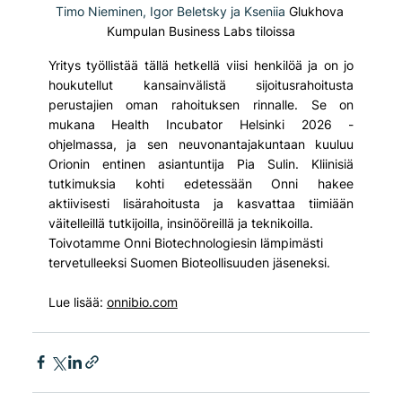
Timo Nieminen, Igor Beletsky ja Kseniia 
Glukhova 
Kumpulan Business Labs tiloissa
Yritys työllistää tällä hetkellä viisi henkilöä ja on jo 
houkutellut kansainvälistä sijoitusrahoitusta 
perustajien oman rahoituksen rinnalle. Se on 
mukana Health Incubator Helsinki 2026 -
ohjelmassa, ja sen neuvonantajakuntaan kuuluu 
Orionin entinen asiantuntija Pia Sulin. Kliinisiä 
tutkimuksia kohti edetessään Onni hakee 
aktiivisesti lisärahoitusta ja kasvattaa tiimiään 
väitelleillä tutkijoilla, insinööreillä ja teknikoilla.
Toivotamme Onni Biotechnologiesin lämpimästi 
tervetulleeksi Suomen Bioteollisuuden jäseneksi.
Lue lisää: 
onnibio.com