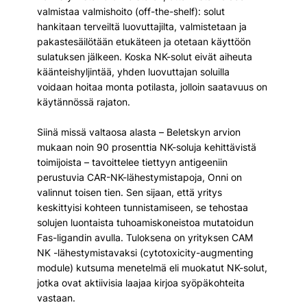
valmistaa valmishoito (off-the-shelf): solut 
hankitaan terveiltä luovuttajilta, valmistetaan ja 
pakastesäilötään etukäteen ja otetaan käyttöön 
sulatuksen jälkeen. Koska NK-solut eivät aiheuta 
käänteishyljintää, yhden luovuttajan soluilla 
voidaan hoitaa monta potilasta, jolloin saatavuus on 
käytännössä rajaton.
Siinä missä valtaosa alasta – Beletskyn arvion 
mukaan noin 90 prosenttia NK-soluja kehittävistä 
toimijoista – tavoittelee tiettyyn antigeeniin 
perustuvia CAR-NK-lähestymistapoja, Onni on 
valinnut toisen tien. Sen sijaan, että yritys 
keskittyisi kohteen tunnistamiseen, se tehostaa 
solujen luontaista tuhoamiskoneistoa mutatoidun 
Fas-ligandin avulla. Tuloksena on yrityksen CAM 
NK -lähestymistavaksi (cytotoxicity-augmenting 
module) kutsuma menetelmä eli muokatut NK-solut, 
jotka ovat aktiivisia laajaa kirjoa syöpäkohteita 
vastaan.