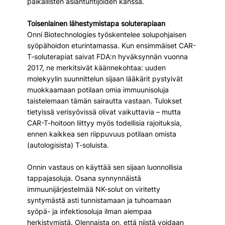
paikallisten asiantuntijoiden kanssa.
Toisenlainen lähestymistapa soluterapiaan
Onni Biotechnologies työskentelee solupohjaisen 
syöpähoidon eturintamassa. Kun ensimmäiset CAR-
T-soluterapiat saivat FDA:n hyväksynnän vuonna 
2017, ne merkitsivät käännekohtaa: uuden 
molekyylin suunnittelun sijaan lääkärit pystyivät 
muokkaamaan potilaan omia immuunisoluja 
taistelemaan tämän sairautta vastaan. Tulokset 
tietyissä verisyövissä olivat vaikuttavia – mutta 
CAR-T-hoitoon liittyy myös todellisia rajoituksia, 
ennen kaikkea sen riippuvuus potilaan omista 
(autologisista) T-soluista.
Onnin vastaus on käyttää sen sijaan luonnollisia 
tappajasoluja. Osana synnynnäistä 
immuunijärjestelmää NK-solut on viritetty 
syntymästä asti tunnistamaan ja tuhoamaan 
syöpä- ja infektiosoluja ilman aiempaa 
herkistymistä. Olennaista on, että niistä voidaan 